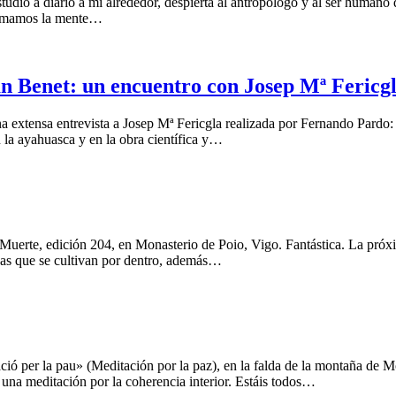
dio a diario a mi alrededor, despierta al antropólogo y al ser humano qu
llamamos la mente…
 Benet: un encuentro con Josep Mª Fericg
 una extensa entrevista a Josep Mª Fericgla realizada por Fernando Pa
la ayahuasca y en la obra científica y…
la Muerte, edición 204, en Monasterio de Poio, Vigo. Fantástica. La pr
as que se cultivan por dentro, además…
ció per la pau» (Meditación por la paz), en la falda de la montaña de Mo
una meditación por la coherencia interior. Estáis todos…