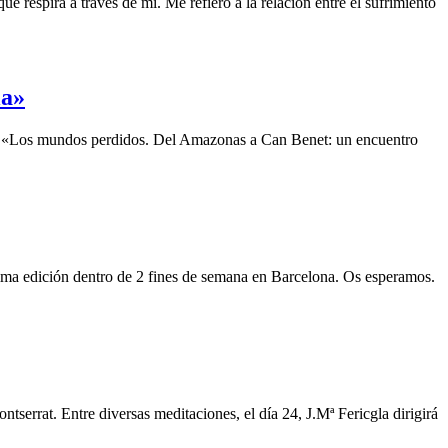
e respira a través de mí. Me refiero a la relación entre el sufrimiento
la»
rdo: «Los mundos perdidos. Del Amazonas a Can Benet: un encuentro
óxima edición dentro de 2 fines de semana en Barcelona. Os esperamos.
ntserrat. Entre diversas meditaciones, el día 24, J.Mª Fericgla dirigirá