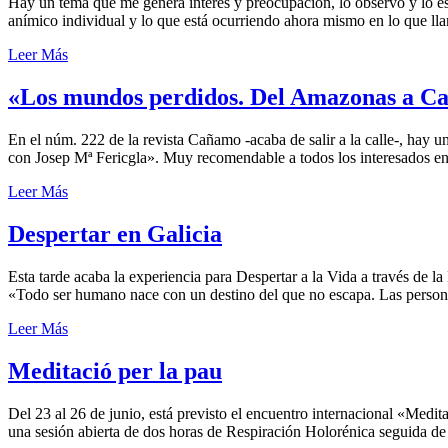
Hay un tema que me genera interés y preocupación, lo observo y lo estu
anímico individual y lo que está ocurriendo ahora mismo en lo que 
Leer Más
«Los mundos perdidos. Del Amazonas a Can
En el núm. 222 de la revista Cañamo -acaba de salir a la calle-, hay
con Josep Mª Fericgla». Muy recomendable a todos los interesados en 
Leer Más
Despertar en Galicia
Esta tarde acaba la experiencia para Despertar a la Vida a través de 
«Todo ser humano nace con un destino del que no escapa. Las person
Leer Más
Meditació per la pau
Del 23 al 26 de junio, está previsto el encuentro internacional «Medita
una sesión abierta de dos horas de Respiración Holorénica seguida de 