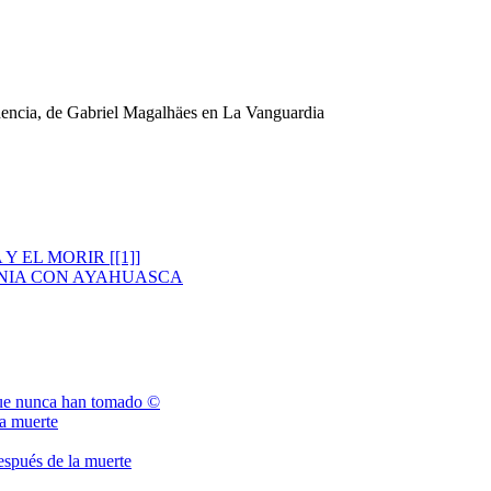
cadencia, de Gabriel Magalhäes en La Vanguardia
 EL MORIR [[1]]
NIA CON AYAHUASCA
que nunca han tomado ©
la muerte
espués de la muerte