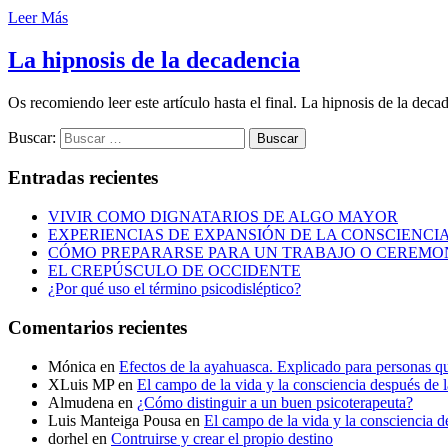
Leer Más
La hipnosis de la decadencia
Os recomiendo leer este artículo hasta el final. La hipnosis de la de
Buscar:
Entradas recientes
VIVIR COMO DIGNATARIOS DE ALGO MAYOR
EXPERIENCIAS DE EXPANSIÓN DE LA CONSCIENCIA Y
CÓMO PREPARARSE PARA UN TRABAJO O CEREMO
EL CREPÚSCULO DE OCCIDENTE
¿Por qué uso el término psicodisléptico?
Comentarios recientes
Mónica
en
Efectos de la ayahuasca. Explicado para personas 
XLuis MP
en
El campo de la vida y la consciencia después de 
Almudena
en
¿Cómo distinguir a un buen psicoterapeuta?
Luis Manteiga Pousa
en
El campo de la vida y la consciencia d
dorhel
en
Contruirse y crear el propio destino