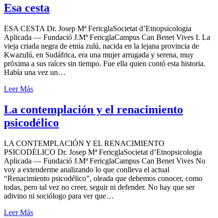
Esa cesta
ESA CESTA Dr. Josep Mª FericglaSocietat d’Etnopsicologia
Aplicada — Fundació J.Mª FericglaCampus Can Benet Vives I. La
vieja criada negra de etnia zulú, nacida en la lejana provincia de
Kwazulú, en Sudáfrica, era una mujer arrugada y serena, muy
próxima a sus raíces sin tiempo. Fue ella quien contó esta historia.
Había una vez un…
Leer Más
La contemplación y el renacimiento
psicodélico
LA CONTEMPLACIÓN Y EL RENACIMIENTO
PSICODÉLICO Dr. Josep Mª FericglaSocietat d’Etnopsicologia
Aplicada — Fundació J.Mª FericglaCampus Can Benet Vives No
voy a extenderme analizando lo que conlleva el actual
“Renacimiento psicodélico”, oleada que debemos conocer, como
todas, pero tal vez no creer, seguir ni defender. No hay que ser
adivino ni sociólogo para ver que…
Leer Más