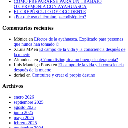
CÓMO PREPARARSE PARA UN TRABAJO
O CEREMONIA CON AYAHUASCA
EL CREPÚSCULO DE OCCIDENTE
¿Por qué uso el término psicodisléptico?
Comentarios recientes
Mónica
en
Efectos de la ayahuasca. Explicado para personas
que nunca han tomado ©
XLuis MP
en
El campo de la vida y la consciencia después de
la muerte
Almudena
en
¿Cómo distinguir a un buen psicoterapeuta?
Luis Manteiga Pousa
en
El campo de la vida y la consciencia
después de la muerte
dorhel
en
Contruirse y crear el propio destino
Archivos
enero 2026
septiembre 2025
agosto 2025
junio 2025
mayo 2025
febrero 2025
noviembre 2024