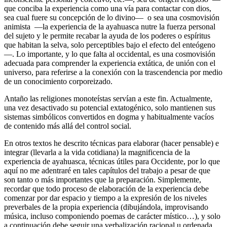
que conciba la experiencia como una vía para contactar con dios,
sea cual fuere su concepción de lo divino— o sea una cosmovisión
animista —la experiencia de la ayahuasca nutre la fuerza personal
del sujeto y le permite recabar la ayuda de los poderes o espíritus
que habitan la selva, solo perceptibles bajo el efecto del enteógeno
—. Lo importante, y lo que falta al occidental, es una cosmovisión
adecuada para comprender la experiencia extática, de unión con el
universo, para referirse a la conexión con la trascendencia por medio
de un conocimiento corporeizado.
Antaño las religiones monoteístas servían a este fin. Actualmente,
una vez desactivado su potencial extatogénico, solo mantienen sus
sistemas simbólicos convertidos en dogma y habitualmente vacíos
de contenido más allá del control social.
En otros textos he descrito técnicas para elaborar (hacer pensable) e
integrar (llevarla a la vida cotidiana) la magnificencia de la
experiencia de ayahuasca, técnicas útiles para Occidente, por lo que
aquí no me adentraré en tales capítulos del trabajo a pesar de que
son tanto o más importantes que la preparación. Simplemente,
recordar que todo proceso de elaboración de la experiencia debe
comenzar por dar espacio y tiempo a la expresión de los niveles
preverbales de la propia experiencia (dibujándola, improvisando
música, incluso componiendo poemas de carácter místico…), y solo
a continuación debe seguir una verbalización racional u ordenada