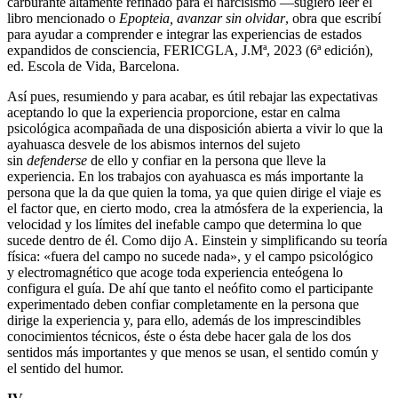
carburante altamente refinado para el narcisismo —sugiero leer el
libro mencionado o
Epopteia, avanzar sin olvidar
, obra que escribí
para ayudar a comprender e integrar las experiencias de estados
expandidos de consciencia, FERICGLA, J.Mª, 2023 (6ª edición),
ed. Escola de Vida, Barcelona.
Así pues, resumiendo y para acabar, es útil rebajar las expectativas
aceptando lo que la experiencia proporcione, estar en calma
psicológica acompañada de una disposición abierta a vivir lo que la
ayahuasca desvele de los abismos internos del sujeto
sin
defenderse
de ello y confiar en la persona que lleve la
experiencia. En los trabajos con ayahuasca es más importante la
persona que la da que quien la toma, ya que quien dirige el viaje es
el factor que, en cierto modo, crea la atmósfera de la experiencia, la
velocidad y los límites del inefable campo que determina lo que
sucede dentro de él. Como dijo A. Einstein y simplificando su teoría
física: «fuera del campo no sucede nada», y el campo psicológico
y electromagnético que acoge toda experiencia enteógena lo
configura el guía. De ahí que tanto el neófito como el participante
experimentado deben confiar completamente en la persona que
dirige la experiencia y, para ello, además de los imprescindibles
conocimientos técnicos, éste o ésta debe hacer gala de los dos
sentidos más importantes y que menos se usan, el sentido común y
el sentido del humor.