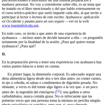
psicoemocionales a individuos sin una mínima preparación y
madurez personal. No voy a extenderme sobre ello, es un tema que
he tratado en el libro mencionado y del que hablo extensamente en
el curso teórico-práctico que suelo impartir cada año, al que invito a
participar al lector o lectora de este escrito:
Ayahuasca: aplicación
en Occidente y pautas para un uso seguro
—ver en la web
www.josepmfericgla.org
.
En todo caso, os invito a que antes de una experiencia de
ayahuasca —incluso antes de decidir lanzarse a ella— os preguntéis
seriamente por la finalidad de la sesión: ¿Para qué quiero tomar
ayahuasca? ¿Para qué?
II.
En la preparación previa a tener una experiencia con ayahuasca hay
varios puntos básicos a tener en cuenta.
En primer lugar, la dimensión corporal. Es adecuado seguir una
dieta alimenticia ligera desde dos o tres días antes: no comer carnes,
ni ajo o cebolla, ni salsas o condimentos de digestión pesada. No
obstante, a veces es útil tomar algo ligero a la vez que- o un poco
[1]
antes de- la ingestión del
enteógeno
[
]: una galleta u otros
carbohidratos, nunca comida grasa. No es infrecuente que las
primeras veces que una persona toma la mixtura no perciba ningún
efecto psicológico ni somático, pero que, si, poco después