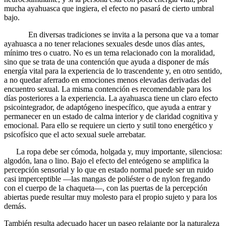
mucha ayahuasca que ingiera, el efecto no pasará de cierto umbral
bajo.
En diversas tradiciones se invita a la persona que va a tomar
ayahuasca a no tener relaciones sexuales desde unos días antes,
mínimo tres o cuatro. No es un tema relacionado con la moralidad,
sino que se trata de una contención que ayuda a disponer de más
energía vital para la experiencia de lo trascendente y, en otro sentido,
a no quedar aferrado en emociones menos elevadas derivadas del
encuentro sexual. La misma contención es recomendable para los
días posteriores a la experiencia. La ayahuasca tiene un claro efecto
psicointegrador, de adaptógeno inespecífico, que ayuda a entrar y
permanecer en un estado de calma interior y de claridad cognitiva y
emocional. Para ello se requiere un cierto y sutil tono energético y
psicofísico que el acto sexual suele arrebatar.
La ropa debe ser cómoda, holgada y, muy importante, silenciosa:
algodón, lana o lino. Bajo el efecto del enteógeno se amplifica la
percepción sensorial y lo que en estado normal puede ser un ruido
casi imperceptible —las mangas de poliéster o de nylon fregando
con el cuerpo de la chaqueta—, con las puertas de la percepción
abiertas puede resultar muy molesto para el propio sujeto y para los
demás.
También resulta adecuado hacer un paseo relajante por la naturaleza