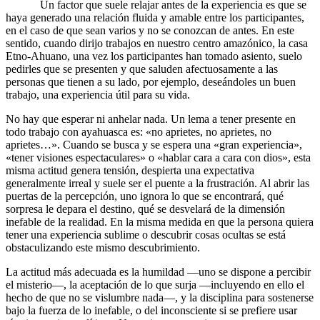
Un factor que suele relajar antes de la experiencia es que se
haya generado una relación fluida y amable entre los participantes,
en el caso de que sean varios y no se conozcan de antes. En este
sentido, cuando dirijo trabajos en nuestro centro amazónico, la casa
Etno-Ahuano, una vez los participantes han tomado asiento, suelo
pedirles que se presenten y que saluden afectuosamente a las
personas que tienen a su lado, por ejemplo, deseándoles un buen
trabajo, una experiencia útil para su vida.
No hay que esperar ni anhelar nada. Un lema a tener presente en
todo trabajo con ayahuasca es: «no aprietes, no aprietes, no
aprietes…». Cuando se busca y se espera una «gran experiencia»,
«tener visiones espectaculares» o «hablar cara a cara con dios», esta
misma actitud genera tensión, despierta una expectativa
generalmente irreal y suele ser el puente a la frustración. Al abrir las
puertas de la percepción, uno ignora lo que se encontrará, qué
sorpresa le depara el destino, qué se desvelará de la dimensión
inefable de la realidad. En la misma medida en que la persona quiera
tener una experiencia sublime o descubrir cosas ocultas se está
obstaculizando este mismo descubrimiento.
La actitud más adecuada es la humildad —uno se dispone a percibir
el misterio—, la aceptación de lo que surja —incluyendo en ello el
hecho de que no se vislumbre nada—, y la disciplina para sostenerse
bajo la fuerza de lo inefable, o del inconsciente si se prefiere usar