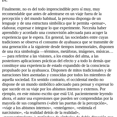
IV.
Finalmente, no es del todo imprescindible pero sí muy, muy
recomendable que antes de adentrarse en un viaje fuera de la
percepción y del mundo habitual, la persona disponga de un
lenguaje y de una estructura simbólica que le permita «pensar»,
elaborar, expresar e integrar lo que experimente. Necesita haber
aprendido y acordado una cosmovisión adecuada para acoger la
experiencia que le espera. En general, las sociedades entre cuyas
tradiciones se observa el consumo de ayahuasca que se transmite de
una generación a la siguiente desde tiempos inmemoriales, disponen
de una rica simbología —términos, metáforas, imágenes, músicas…
— para referirse a las visiones, a los estados del alma, a las
posteriores aplicaciones prácticas del efecto y a todo lo demás que
constituye una experiencia de estado expandido de la consciencia
propulsado por la ayahuasca. Disponen de mitos tradicionales y de
narraciones bien asentadas y conocidas por todos los miembros de
aquella sociedad. En sentido contrario, el occidental medio no
dispone de un mundo simbólico adecuado para pensar y expresar lo
que sucede en su viaje por los abismos internos y externos. Por
ejemplo, en este mismo escrito que está Ud. pacientemente leyendo
ahora, el autor usa expresiones que pueden ser comprendidas por la
mayoría de sus congéneres («abrir las puertas de la percepción»,
«viaje a los abismos internos», «enteógeno», «estimula el
narcisismo», «la realidad detrás de la realidad»,