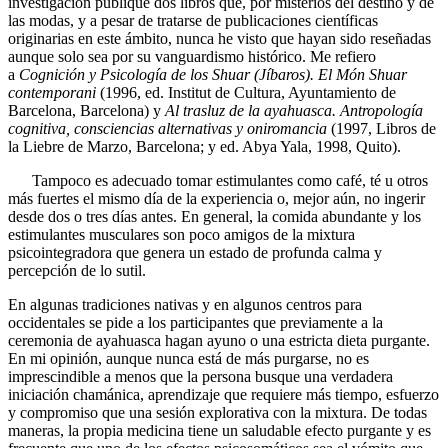
investigación publiqué dos libros que, por misterios del destino y de
las modas, y a pesar de tratarse de publicaciones científicas
originarias en este ámbito, nunca he visto que hayan sido reseñadas
aunque solo sea por su vanguardismo histórico. Me refiero
a
Cognición y Psicología de los Shuar (Jíbaros). El Món Shuar
contemporani
(1996, ed. Institut de Cultura, Ayuntamiento de
Barcelona, Barcelona) y
Al trasluz de la ayahuasca. Antropología
cognitiva, consciencias alternativas y oniromancia
(1997, Libros de
la Liebre de Marzo, Barcelona; y ed. Abya Yala, 1998, Quito).
Tampoco es adecuado tomar estimulantes como café, té u otros
más fuertes el mismo día de la experiencia o, mejor aún, no ingerir
desde dos o tres días antes. En general, la comida abundante y los
estimulantes musculares son poco amigos de la mixtura
psicointegradora que genera un estado de profunda calma y
percepción de lo sutil.
En algunas tradiciones nativas y en algunos centros para
occidentales se pide a los participantes que previamente a la
ceremonia de ayahuasca hagan ayuno o una estricta dieta purgante.
En mi opinión, aunque nunca está de más purgarse, no es
imprescindible a menos que la persona busque una verdadera
iniciación chamánica, aprendizaje que requiere más tiempo, esfuerzo
y compromiso que una sesión explorativa con la mixtura. De todas
maneras, la propia medicina tiene un saludable efecto purgante y es