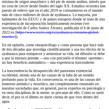
mixtura de origen amazónico y del pie de monte andino, interés que
no cesa de crecer desde finales del siglo XX. Estudios recientes han
puesto de relieve que en el año 2019 se consumieron en el mundo
más de cinco millones de dosis de ayahuasca. La mayoría, por
habitantes de los EEUU y de países europeos donde se trata de una
experiencia de incorporación históricamente reciente (ver
investigación de Carlos Suárez Álvarez, publicada el 6 de junio de
2023 en [
https://www.iceers.org/es/ayahuasca-consumo-global-
muertes/]
).
En mi opinión, como etnopsicólogo y como persona que hace más
de tres décadas que investiga científicamente y usa los efectos de la
ayahuasca para enriquecer y armonizar su vida, tal difusión se debe
a que la mixtura permite —uso con precisión el término «permite»,
no hay beneficio automático— una experiencia trascendente.
La trascendencia ha desaparecido del panorama existencial
occidental, siendo una de las causas de la falta de un sentido
profundo para la vida. En consecuencia, es una de las causas del
trastorno anómico y neurótico, tan completamente enraizado en
nuestras sociedades que, en general, pocos expertos en psicología y
en otras disciplinas de la mente, se percatan de ello. Como se suele
decir, el pez es el último en darse cuenta de que vive dentro del
agua.