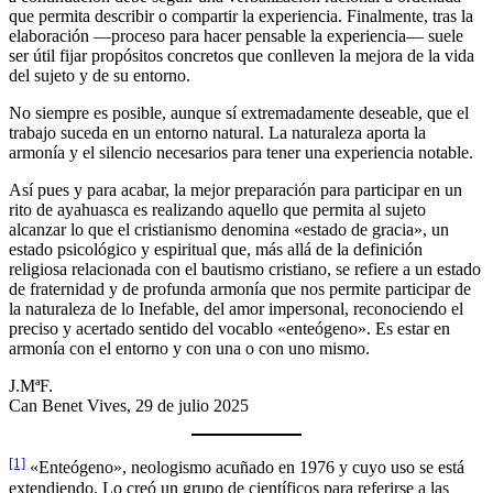
que permita describir o compartir la experiencia. Finalmente, tras la
elaboración —proceso para hacer pensable la experiencia— suele
ser útil fijar propósitos concretos que conlleven la mejora de la vida
del sujeto y de su entorno.
No siempre es posible, aunque sí extremadamente deseable, que el
trabajo suceda en un entorno natural. La naturaleza aporta la
armonía y el silencio necesarios para tener una experiencia notable.
Así pues y para acabar, la mejor preparación para participar en un
rito de ayahuasca es realizando aquello que permita al sujeto
alcanzar lo que el cristianismo denomina «estado de gracia», un
estado psicológico y espiritual que, más allá de la definición
religiosa relacionada con el bautismo cristiano, se refiere a un estado
de fraternidad y de profunda armonía que nos permite participar de
la naturaleza de lo Inefable, del amor impersonal, reconociendo el
preciso y acertado sentido del vocablo «enteógeno». Es estar en
armonía con el entorno y con una o con uno mismo.
J.MªF.
Can Benet Vives, 29 de julio 2025
[1]
«Enteógeno», neologismo acuñado en 1976 y cuyo uso se está
extendiendo. Lo creó un grupo de científicos para referirse a las