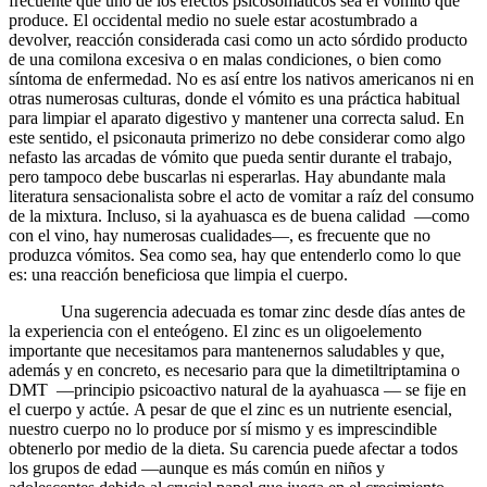
frecuente que uno de los efectos psicosomáticos sea el vómito que
produce. El occidental medio no suele estar acostumbrado a
devolver, reacción considerada casi como un acto sórdido producto
de una comilona excesiva o en malas condiciones, o bien como
síntoma de enfermedad. No es así entre los nativos americanos ni en
otras numerosas culturas, donde el vómito es una práctica habitual
para limpiar el aparato digestivo y mantener una correcta salud. En
este sentido, el psiconauta primerizo no debe considerar como algo
nefasto las arcadas de vómito que pueda sentir durante el trabajo,
pero tampoco debe buscarlas ni esperarlas. Hay abundante mala
literatura sensacionalista sobre el acto de vomitar a raíz del consumo
de la mixtura. Incluso, si la ayahuasca es de buena calidad —como
con el vino, hay numerosas cualidades—, es frecuente que no
produzca vómitos. Sea como sea, hay que entenderlo como lo que
es: una reacción beneficiosa que limpia el cuerpo.
Una sugerencia adecuada es tomar zinc desde días antes de
la experiencia con el enteógeno. El zinc es un oligoelemento
importante que necesitamos para mantenernos saludables y que,
además y en concreto, es necesario para que la dimetiltriptamina o
DMT —principio psicoactivo natural de la ayahuasca — se fije en
el cuerpo y actúe. A pesar de que el zinc es un nutriente esencial,
nuestro cuerpo no lo produce por sí mismo y es imprescindible
obtenerlo por medio de la dieta. Su carencia puede afectar a todos
los grupos de edad —aunque es más común en niños y