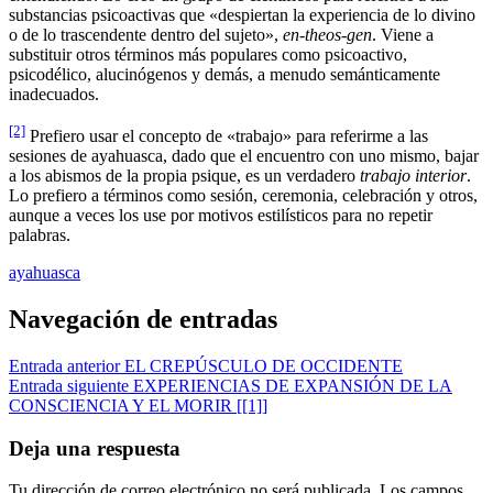
substancias psicoactivas que «despiertan la experiencia de lo divino
o de lo trascendente dentro del sujeto»,
en-theos-gen
. Viene a
substituir otros términos más populares como psicoactivo,
psicodélico, alucinógenos y demás, a menudo semánticamente
inadecuados.
[2]
Prefiero usar el concepto de «trabajo» para referirme a las
sesiones de ayahuasca, dado que el encuentro con uno mismo, bajar
a los abismos de la propia psique, es un verdadero
trabajo interior
.
Lo prefiero a términos como sesión, ceremonia, celebración y otros,
aunque a veces los use por motivos estilísticos para no repetir
palabras.
ayahuasca
Navegación de entradas
Entrada anterior
EL CREPÚSCULO DE OCCIDENTE
Entrada siguiente
EXPERIENCIAS DE EXPANSIÓN DE LA
CONSCIENCIA Y EL MORIR [[1]]
Deja una respuesta
Tu dirección de correo electrónico no será publicada.
Los campos