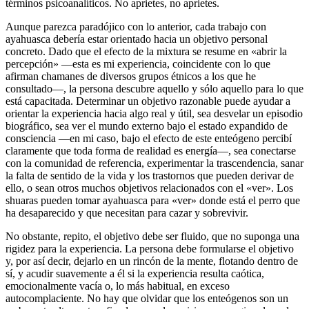
términos psicoanalíticos. No aprietes, no aprietes.
Aunque parezca paradójico con lo anterior, cada trabajo con
ayahuasca debería estar orientado hacia un objetivo personal
concreto. Dado que el efecto de la mixtura se resume en «abrir la
percepción» —esta es mi experiencia, coincidente con lo que
afirman chamanes de diversos grupos étnicos a los que he
consultado—, la persona descubre aquello y sólo aquello para lo que
está capacitada. Determinar un objetivo razonable puede ayudar a
orientar la experiencia hacia algo real y útil, sea desvelar un episodio
biográfico, sea ver el mundo externo bajo el estado expandido de
consciencia —en mi caso, bajo el efecto de este enteógeno percibí
claramente que toda forma de realidad es energía—, sea conectarse
con la comunidad de referencia, experimentar la trascendencia, sanar
la falta de sentido de la vida y los trastornos que pueden derivar de
ello, o sean otros muchos objetivos relacionados con el «ver». Los
shuaras pueden tomar ayahuasca para «ver» donde está el perro que
ha desaparecido y que necesitan para cazar y sobrevivir.
No obstante, repito, el objetivo debe ser fluido, que no suponga una
rigidez para la experiencia. La persona debe formularse el objetivo
y, por así decir, dejarlo en un rincón de la mente, flotando dentro de
sí, y acudir suavemente a él si la experiencia resulta caótica,
emocionalmente vacía o, lo más habitual, en exceso
autocomplaciente. No hay que olvidar que los enteógenos son un