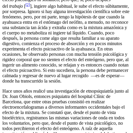
[2]
del
trabajo
[
], ingiere algo habitual, le sube el efecto súbitamente,
por sorpresa. Ignoro si hay alguna investigación científica sobre este
fenómeno, pero, por mi parte, tengo la hipótesis de que cuando la
ayahuasca entra en el estómago del neófito, a menudo, no reconoce
una substancia tan ácida y extraña como es la mixtura amazónica y
el cuerpo no metaboliza ni ingiere tal líquido. Cuando, poco
después, la persona come algo que resulta familiar a su aparato
digestivo, comienza el proceso de absorción y en pocos minutos
experimenta el efecto psicoactivo de la ayahuasca. En otras
ocasiones, he observado personas con mucha tensión psicológica y
rigidez corporal que no sienten el efecto del enteógeno, pero que, al
ingerir un alimento conocido, se relajan y es entonces cuando notan
el efecto psicoactivo. Si esto sucediera, la persona debe permanecer
calmada y regresar de nuevo al lugar recogido —es de esperar—
donde ha transcurrido la sesión.
Hace unos años realicé una investigación de etnopsiquiatría junto al
Dr. Joan Obiols, entonces psiquiatra del hospital Clínic de
Barcelona, que entre otras pruebas consistió en realizar
electroencefalogramas a diversos informantes occidentales bajo el
efecto de la mixtura. Se constató que, desde el punto de vista
bioeléctrico, registramos las mismas variaciones de onda en todos
los voluntarios, pero que, desde el punto de vista psicológico, no
todos percibieron el efecto del enteógeno. A raíz de aquella