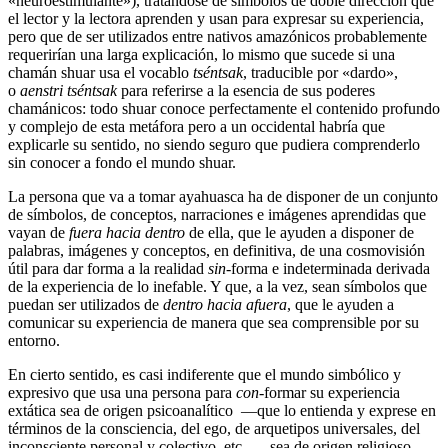
«neuroestimulante»), tratándose de símbolos de doble dirección que
el lector y la lectora aprenden y usan para expresar su experiencia,
pero que de ser utilizados entre nativos amazónicos probablemente
requerirían una larga explicación, lo mismo que sucede si una
chamán shuar usa el vocablo
tséntsak
, traducible por «dardo»,
o
aenstri tséntsak
para referirse a la esencia de sus poderes
chamánicos: todo shuar conoce perfectamente el contenido profundo
y complejo de esta metáfora pero a un occidental habría que
explicarle su sentido, no siendo seguro que pudiera comprenderlo
sin conocer a fondo el mundo shuar.
La persona que va a tomar ayahuasca ha de disponer de un conjunto
de símbolos, de conceptos, narraciones e imágenes aprendidas que
vayan de
fuera hacia dentro
de ella, que le ayuden a disponer de
palabras, imágenes y conceptos, en definitiva, de una cosmovisión
útil para dar forma a la realidad
sin-
forma e indeterminada derivada
de la experiencia de lo inefable. Y que, a la vez, sean símbolos que
puedan ser utilizados de
dentro hacia afuera
, que le ayuden a
comunicar su experiencia de manera que sea comprensible por su
entorno.
En cierto sentido, es casi indiferente que el mundo simbólico y
expresivo que usa una persona para
con-
formar su experiencia
extática sea de origen psicoanalítico —que lo entienda y exprese en
términos de la consciencia, del ego, de arquetipos universales, del
inconsciente personal y colectivo, etc.—, sea de origen religioso —