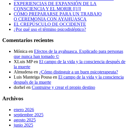
EXPERIENCIAS DE EXPANSIÓN DE LA
CONSCIENCIA Y EL MORIR [[1]]
CÓMO PREPARARSE PARA UN TRABAJO
O CEREMONIA CON AYAHUASCA
EL CREPÚSCULO DE OCCIDENTE
¿Por qué uso el término psicodisléptico?
Comentarios recientes
Mónica
en
Efectos de la ayahuasca. Explicado para personas
que nunca han tomado ©
XLuis MP
en
El campo de la vida y la consciencia después de
la muerte
Almudena
en
¿Cómo distinguir a un buen psicoterapeuta?
Luis Manteiga Pousa
en
El campo de la vida y la consciencia
después de la muerte
dorhel
en
Contruirse y crear el propio destino
Archivos
enero 2026
septiembre 2025
agosto 2025
junio 2025