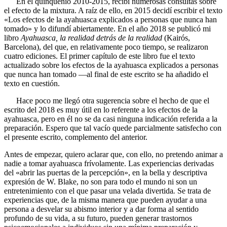
En el quinquenio 2010-2015, recibí numerosas consultas sobre
el efecto de la mixtura. A raíz de ello, en 2015 decidí escribir el texto
«Los efectos de la ayahuasca explicados a personas que nunca han
tomado» y lo difundí abiertamente. En el año 2018 se publicó mi
libro
Ayahuasca, la realidad detrás de la realidad
(Kairós,
Barcelona), del que, en relativamente poco tiempo, se realizaron
cuatro ediciones. El primer capítulo de este libro fue el texto
actualizado sobre los efectos de la ayahuasca explicados a personas
que nunca han tomado —al final de este escrito se ha añadido el
texto en cuestión.
Hace poco me llegó otra sugerencia sobre el hecho de que el
escrito del 2018 es muy útil en lo referente a los efectos de la
ayahuasca, pero en él no se da casi ninguna indicación referida a la
preparación. Espero que tal vacío quede parcialmente satisfecho con
el presente escrito, complemento del anterior.
Antes de empezar, quiero aclarar que, con ello, no pretendo animar a
nadie a tomar ayahuasca frívolamente. Las experiencias derivadas
del «abrir las puertas de la percepción», en la bella y descriptiva
expresión de W. Blake, no son para todo el mundo ni son un
entretenimiento con el que pasar una velada divertida
.
Se trata de
experiencias que, de la misma manera que pueden ayudar a una
persona a desvelar su abismo interior y a dar forma al sentido
profundo de su vida, a su futuro, pueden generar trastornos