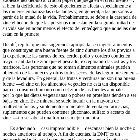
adolescentes debido al crucial papel que juega en el crecimiento—,
si bien la deficiencia de este oligoelemento afecta especialmente a
las mujeres embarazadas o lactantes y, en general, a las personas a
partir de la mitad de la vida. Probablemente, se debe a la carencia de
zinc el hecho de que las personas que están en la segunda mitad de
su vida suelen notar menos el efecto del enteógeno que aquellas que
están en la primera.
De ahí, repito, que una sugerencia apropiada sea ingerir alimentos
que constituyan una buena fuente de zinc durante los días previos a
la experiencia: las carnes de res, cerdo, pollo y cordero contienen
mayor cantidad de zinc que el pescado, exceptuando las ostras y los
mariscos. Las personas que no toman alimentos animales pueden
obtenerlo de las nueces y otros frutos secos, de las legumbres enteras
y de la levadura. En general, las frutas y verduras no son una buena
fuente —el zinc en los alimentos vegetales no está tan disponible
para el consumo humano como el zinc de las fuentes animales—,
por lo que las dietas vegetarianas o pobres en proteínas tienden a ser
bajas en zinc. Este mineral se suele incluir en la mayoría de
multivitamínicos y suplementos minerales de venta en farmacias,
suplementos que pueden contener gluconato, sulfato o acetato de
zinc —no se sabe si una forma es mejor que otra.
Es adecuado —casi imprescindible— descansar bien la noche o
noches anteriores al trabajo. A fin de cuentas, la DMT es un
neuroestimulante, y si la persona está con poca energía vital, por