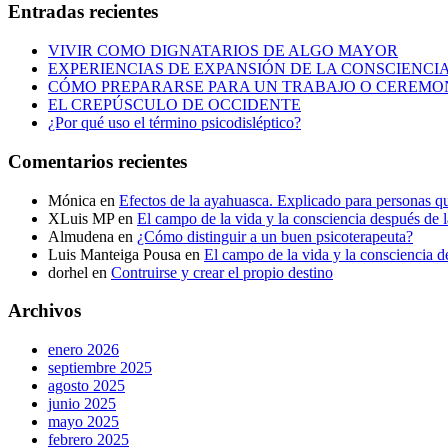
Entradas recientes
VIVIR COMO DIGNATARIOS DE ALGO MAYOR
EXPERIENCIAS DE EXPANSIÓN DE LA CONSCIENCIA Y
CÓMO PREPARARSE PARA UN TRABAJO O CEREMO
EL CREPÚSCULO DE OCCIDENTE
¿Por qué uso el término psicodisléptico?
Comentarios recientes
Mónica
en
Efectos de la ayahuasca. Explicado para personas 
XLuis MP
en
El campo de la vida y la consciencia después de 
Almudena
en
¿Cómo distinguir a un buen psicoterapeuta?
Luis Manteiga Pousa
en
El campo de la vida y la consciencia d
dorhel
en
Contruirse y crear el propio destino
Archivos
enero 2026
septiembre 2025
agosto 2025
junio 2025
mayo 2025
febrero 2025