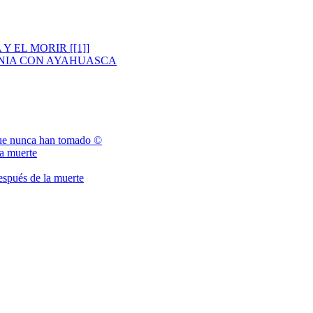
 EL MORIR [[1]]
NIA CON AYAHUASCA
que nunca han tomado ©
la muerte
espués de la muerte