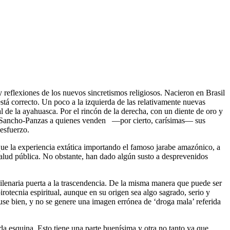
y reflexiones de los nuevos sincretismos religiosos. Nacieron en Brasil
stá correcto. Un poco a la izquierda de las relativamente nuevas
l de la ayahuasca. Por el rincón de la derecha, con un diente de oro y
apar Sancho-Panzas a quienes venden —por cierto, carísimas— sus
esfuerzo.
que la experiencia extática importando el famoso jarabe amazónico, a
salud pública. No obstante, han dado algún susto a desprevenidos
ilenaria puerta a la trascendencia. De la misma manera que puede ser
tecnia espiritual, aunque en su origen sea algo sagrado, serio y
se bien, y no se genere una imagen errónea de ‘droga mala’ referida
a esquina. Esto tiene una parte buenísima y otra no tanto ya que,