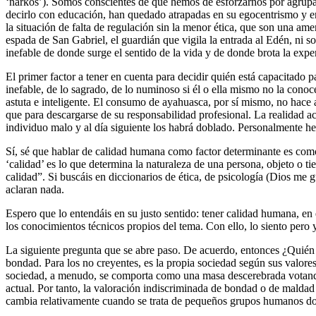
‘narkós’). Somos conscientes de que hemos de esforzarnos por agruparn
decirlo con educación, han quedado atrapadas en su egocentrismo y en 
la situación de falta de regulación sin la menor ética, que son una am
espada de San Gabriel, el guardián que vigila la entrada al Edén, ni
inefable de donde surge el sentido de la vida y de donde brota la expe
El primer factor a tener en cuenta para decidir quién está capacitado
inefable, de lo sagrado, de lo numinoso si él o ella mismo no la cono
astuta e inteligente. El consumo de ayahuasca, por sí mismo, no hace
que para descargarse de su responsabilidad profesional. La realidad ac
individuo malo y al día siguiente los habrá doblado. Personalmente he
Sí, sé que hablar de calidad humana como factor determinante es como q
‘calidad’ es lo que determina la naturaleza de una persona, objeto o
calidad”. Si buscáis en diccionarios de ética, de psicología (Dios me
aclaran nada.
Espero que lo entendáis en su justo sentido: tener calidad humana, en 
los conocimientos técnicos propios del tema. Con ello, lo siento pero
La siguiente pregunta que se abre paso. De acuerdo, entonces ¿Quién d
bondad. Para los no creyentes, es la propia sociedad según sus valores
sociedad, a menudo, se comporta como una masa descerebrada votando a
actual. Por tanto, la valoración indiscriminada de bondad o de maldad
cambia relativamente cuando se trata de pequeños grupos humanos do