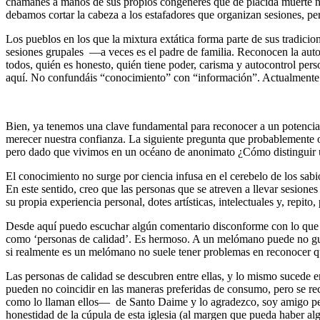
chamanes a manos de sus propios congéneres que de plácida muerte na
debamos cortar la cabeza a los estafadores que organizan sesiones, pe
Los pueblos en los que la mixtura extática forma parte de sus tradicio
sesiones grupales —a veces es el padre de familia. Reconocen la autor
todos, quién es honesto, quién tiene poder, carisma y autocontrol pers
aquí. No confundáis “conocimiento” con “información”. Actualmente
Bien, ya tenemos una clave fundamental para reconocer a un potencia
merecer nuestra confianza. La siguiente pregunta que probablemente os
pero dado que vivimos en un océano de anonimato ¿Cómo distinguir 
El conocimiento no surge por ciencia infusa en el cerebelo de los sabi
En este sentido, creo que las personas que se atreven a llevar sesion
su propia experiencia personal, dotes artísticas, intelectuales y, repito
Desde aquí puedo escuchar algún comentario disconforme con lo que ac
como ‘personas de calidad’. Es hermoso. A un melómano puede no gustarl
si realmente es un melómano no suele tener problemas en reconocer que
Las personas de calidad se descubren entre ellas, y lo mismo sucede e
pueden no coincidir en las maneras preferidas de consumo, pero se r
como lo llaman ellos— de Santo Daime y lo agradezco, soy amigo perso
honestidad de la cúpula de esta iglesia (al margen que pueda haber a