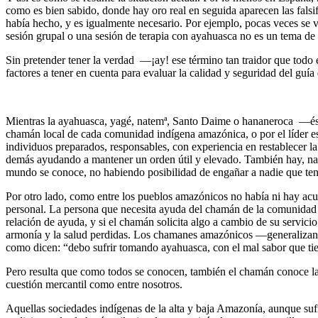
como es bien sabido, donde hay oro real en seguida aparecen las falsi
había hecho, y es igualmente necesario. Por ejemplo, pocas veces se 
sesión grupal o una sesión de terapia con ayahuasca no es un tema de t
Sin pretender tener la verdad —¡ay! ese término tan traidor que todo e
factores a tener en cuenta para evaluar la calidad y seguridad del guía 
Mientras la ayahuasca, yagé, natemª, Santo Daime o hananeroca —ést
chamán local de cada comunidad indígena amazónica, o por el líder es
individuos preparados, responsables, con experiencia en restablecer l
demás ayudando a mantener un orden útil y elevado. También hay, nat
mundo se conoce, no habiendo posibilidad de engañar a nadie que teng
Por otro lado, como entre los pueblos amazónicos no había ni hay ac
personal. La persona que necesita ayuda del chamán de la comunidad s
relación de ayuda, y si el chamán solicita algo a cambio de su servic
armonía y la salud perdidas. Los chamanes amazónicos —generalizando
como dicen: “debo sufrir tomando ayahuasca, con el mal sabor que tie
Pero resulta que como todos se conocen, también el chamán conoce la 
cuestión mercantil como entre nosotros.
Aquellas sociedades indígenas de la alta y baja Amazonía, aunque su