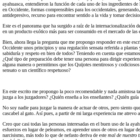
ayahuasca, entendieron la función de cada uno de los ingredientes de 
en Occidente, formas comprensibles para los occidentales, generando,
antidepresivo, recurso para encontrar sentido a la vida y tomar decisi
Este es el panorama que ha surgido a raíz de la internacionalización d
en un producto exótico más para ser consumido en el mercado de las 
Bien, ahora llega la pregunta que me propongo responder en este escrit
Occidente unos principios y una regulación sensata referida a plant
sabiduría y respeto en bien de todos? Teniendo en cuenta que estamos
¿Qué tipo de preparación debe tener una persona para dirigir experien
alguna manera o permitimos que los Quijotes mentirosos y codiciosos 
sensato o un científico respetuoso?
En este escrito me propongo la poco recomendable y nada amistosa tar
juzga a los juzgadores? ¿Quién enseña a los enseñantes? ¿Quién guía 
No soy nadie para juzgar la manera de actuar de otros, pero siento que
cascabel al gato. Así pues, a partir de mi larga experiencia me atrev
Creo que casi todas las personas interesadas en el buen uso de la ay
esfuerzos en lugar de pelearnos, en aprender unos de otros en lugar d
narcisismo, más todo lo que de nefasto deriva de este
mal de nuestro 