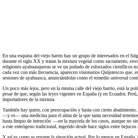
En una esquina del viejo barrio hay un grupo de interesados en el fulg
durante el siglo XX y tratan la mixtura vegetal como sacramento, envol
religiones ayahuasqueras se ve un puñado de esforzados científicos tra
cada vez con más frecuencia, aparecen visionarios Quijotescos que, e
sesiones de ayahuasca, anunciándolas como el remedio universal contr
Un poco más lejos, pero en la misma calle del viejo barrio, está la p
pesar de que, según las leyes vigentes en España (y en Ecuador, Perú
importadores de la mixtura.
También hay quien, con preocupación y hasta con cierto abatimiento, t
—y es— una medicina para el alma de la que tanta necesidad tenemos e
hasta limpio de intención —en la mayoría de los casos, aunque no sie
a este enteógeno tradicional, ingerido desde hace siglos entre bejucos 
Y así es como se resume la situación actual. Por lo menos en España, 