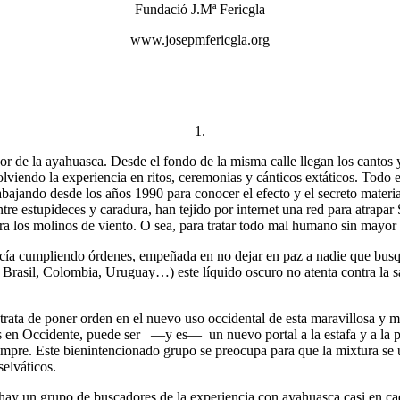
Fundació J.Mª Fericgla
www.josepmfericgla.org
1.
or de la ayahuasca. Desde el fondo de la misma calle llegan los cantos 
viendo la experiencia en ritos, ceremonias y cánticos extáticos. Todo e
bajando desde los años 1990 para conocer el efecto y el secreto materia
ntre estupideces y caradura, han tejido por internet una red para atr
a los molinos de viento. O sea, para tratar todo mal humano sin mayor 
olicía cumpliendo órdenes, empeñada en no dejar en paz a nadie que bus
, Brasil, Colombia, Uruguay…) este líquido oscuro no atenta contra la 
rata de poner orden en el nuevo uso occidental de esta maravillosa y m
n Occidente, puede ser —y es— un nuevo portal a la estafa y a la piro
mpre. Este bienintencionado grupo se preocupa para que la mixtura se u
selváticos.
hay un grupo de buscadores de la experiencia con ayahuasca casi en cad