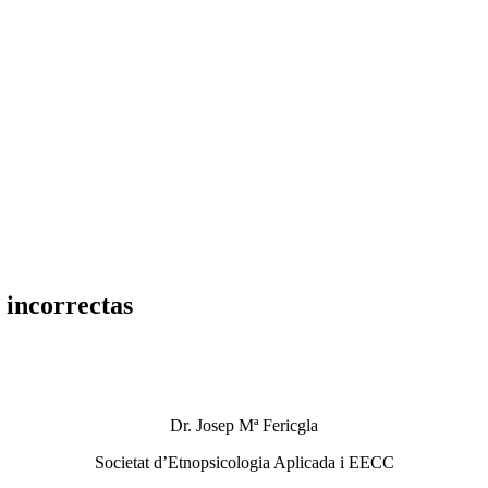
 incorrectas
Dr. Josep Mª Fericgla
Societat d’Etnopsicologia Aplicada i EECC