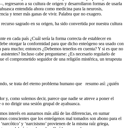
, regresaron a su cultura de origen y desarrollaron formas de usarla
yahuasca entendida ahora como medicina para la neurosis,
dencia y tener más ganas de vivir. Palabra que no exagero.
 recurso sagrado en su origen, ha sido convertida por nuestra cultura
nte en cada país ¿Cuál sería la forma correcta de establecer en
 debe otorgar la conformidad para que dicho enteógeno sea usado con
tan para mucho; entonces ¿Debemos tenerlos en cuenta? Y si es que no
asistentes? Incluso cabe preguntarse: ¿Es necesario regularlo de
ue el comprometido seguidor de una religión mistérica, un terapeuta
fondo, se trata del eterno problema humano que resumo así: ¿quién
dor y, como solemos decir, parece que nadie se atreve a poner el
 o no dirigir una sesión grupal de ayahuasca.
os interés en aunarnos más allá de las diferencias, en sumar
. Somos conscientes que los enteógenos mal tomados son abono para el
narcótico’ y ‘narcisismo’ provienen de la misma raíz griega,