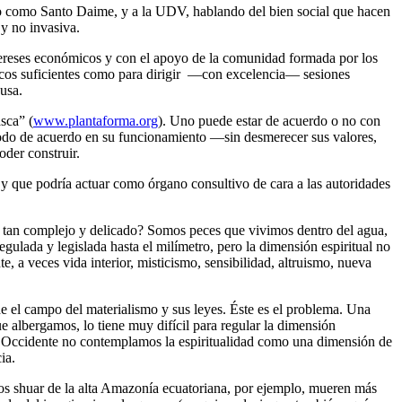
ido como Santo Daime, y a la UDV, hablando del bien social que hacen
 y no invasiva.
intereses económicos y con el apoyo de la comunidad formada por los
nicos suficientes como para dirigir —con excelencia— sesiones
usa.
sca” (
www.plantaforma.org
). Uno puede estar de acuerdo o no con
 todo de acuerdo en su funcionamiento —sin desmerecer sus valores,
oder construir.
 y que podría actuar como órgano consultivo de cara a las autoridades
es tan complejo y delicado? Somos peces que vivimos dentro del agua,
regulada y legislada hasta el milímetro, pero la dimensión espiritual no
, a veces vida interior, misticismo, sensibilidad, altruismo, nueva
 el campo del materialismo y sus leyes. Éste es el problema. Una
ue albergamos, lo tiene muy difícil para regular la dimensión
n Occidente no contemplamos la espiritualidad como una dimensión de
ia.
os shuar de la alta Amazonía ecuatoriana, por ejemplo, mueren más