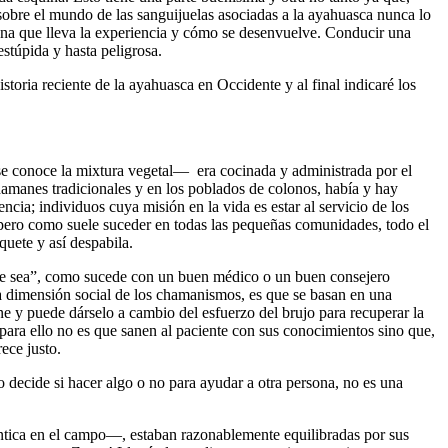
sobre el mundo de las sanguijuelas asociadas a la ayahuasca nunca lo
ona que lleva la experiencia y cómo se desenvuelve. Conducir una
stúpida y hasta peligrosa.
toria reciente de la ayahuasca en Occidente y al final indicaré los
e conoce la mixtura vegetal— era cocinada y administrada por el
amanes tradicionales y en los poblados de colonos, había y hay
ia; individuos cuya misión en la vida es estar al servicio de los
 pero como suele suceder en todas las pequeñas comunidades, todo el
uete y así despabila.
que sea”, como sucede con un buen médico o un buen consejero
a dimensión social de los chamanismos, es que se basan en una
e y puede dárselo a cambio del esfuerzo del brujo para recuperar la
ra ello no es que sanen al paciente con sus conocimientos sino que,
ece justo.
decide si hacer algo o no para ayudar a otra persona, no es una
ántica en el campo—, estaban razonablemente equilibradas por sus