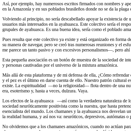
Así, por ejemplo, hay numerosos escritos firmados con nombres y ape
en la Amazonía y en sus poblados brasileños donde no se da la plaga de
Volviendo al principio, no sería descabellado apoyar la existencia de
usuarios más interesados en la ayahuasca. Este colectivo sería el re
grupales de ayahuasca. Es una buena idea, sería como el poblado am
Pues resulta que este colectivo ya existe y está organizado en forma
su manera de navegar, pero se creó tras numerosas reuniones y el esf
me parece un tanto pasivo y con excesivos personalismos—, pero ahí es
Esta pequeña asociación es un botón de muestra de la sociedad de int
y personas cautivadas por el universo de la mixtura amazónica.
Más allá de esta plataforma y de mi defensa de ella, ¿Cómo refrendar 
y el pez es el último en darse cuenta de ello. Nuestro patrón cultural e
existe. La espiritualidad —no la religiosidad— flota dentro de una nub
era, esoterismo y, hasta a veces, dulzura. Vaya.
Los efectos de la ayahuasca —así como la verdadera naturaleza de lo
sociedad neuróticamente positivista como la nuestra, que hasta pretend
esencialista del mundo. Los chamanes y la ayahuasca nos desvelan un
la realidad humana, y así nos va: neuróticos, depresivos, autómatas o p
No olvidemos que a los chamanes amazónicos, cuando no actúan para b