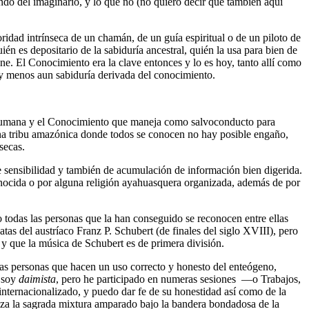
do del imaginario, y lo que no (no quiero decir que también aquí
ridad intrínseca de un chamán, de un guía espiritual o de un piloto de
 es depositario de la sabiduría ancestral, quién la usa para bien de
ene. El Conocimiento era la clave entonces y lo es hoy, tanto allí como
 menos aun sabiduría derivada del conocimiento.
d humana y el Conocimiento que maneja como salvoconducto para
 una tribu amazónica donde todos se conocen no hay posible engaño,
secas.
de sensibilidad y también de acumulación de información bien digerida.
econocida o por alguna religión ayahuasquera organizada, además de por
todas las personas que la han conseguido se reconocen entre ellas
tas del austríaco Franz P. Schubert (de finales del siglo XVIII), pero
 y que la música de Schubert es de primera división.
 Las personas que hacen un uso correcto y honesto del enteógeno,
o soy
daimista
, pero he participado en numeras sesiones —o Trabajos,
nternacionalizado, y puedo dar fe de su honestidad así como de la
iza la sagrada mixtura amparado bajo la bandera bondadosa de la