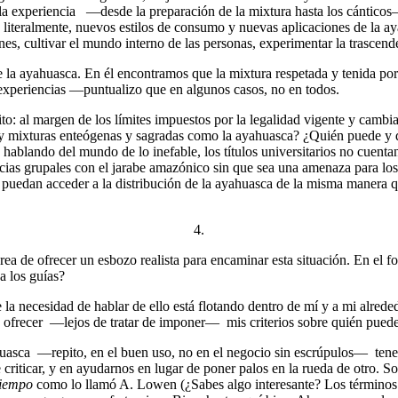
la experiencia —desde la preparación de la mixtura hasta los cánticos—
 literalmente, nuevos estilos de consumo y nuevas aplicaciones de la a
ones, cultivar el mundo interno de las personas, experimentar la trascen
e la ayahuasca. En él encontramos que la mixtura respetada y tenida por
experiencias —puntualizo que en algunos casos, no en todos.
o: al margen de los límites impuestos por la legalidad vigente y cambia
as y mixturas enteógenas y sagradas como la ayahuasca? ¿Quién puede y
 hablando del mundo de lo inefable, los títulos universitarios no cuen
cias grupales con el jarabe amazónico sin que sea una amenaza para los 
puedan acceder a la distribución de la ayahuasca de la misma manera q
4.
ea de ofrecer un esbozo realista para encaminar esta situación. En el 
a los guías?
 la necesidad de hablar de ello está flotando dentro de mí y a mi alrede
o a ofrecer —lejos de tratar de imponer— mis criterios sobre quién puede
ahuasca —repito, en el buen uso, no en el negocio sin escrúpulos— tenem
e criticar, y en ayudarnos en lugar de poner palos en la rueda de otro
tiempo
como lo llamó A. Lowen (¿Sabes algo interesante? Los términos ‘