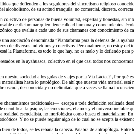
llidos que defienden a los seguidores del sincretismo religioso conoc
l alcoholismo, de su actitud tranquila, no comercial, discreta, correcta
 un colectivo de personas de buena voluntad, expertas y honestas, sin 
sponsable de dictaminar quién tiene calidad humana y conocimientos téc
azónico que evalúa a cada uno de sus chamanes con conocimiento de ca
 de una asociación denominada “Plantaforma para la defensa de la ayahua
uerzo de diversos individuos y colectivos. Personalmente, no estoy del
tá la Plantaforma, es todo lo que hay, no es malo y lo defiendo para p
eresados en la ayahuasca, colectivo en el que casi todos nos conocemos
en nuestra sociedad a los guías de viajes por la Vía Láctea? ¿Por qué 
s materialista hasta lo patológico. De ahí que nuestra vida material está 
e oscura, desconocida y no delimitada que a veces se llama inconsciente
s chamanismos tradicionales— escapa a toda definición realizada desde
e cuantificar la psique, las emociones, el amor y el universo inefable q
a realidad esencialista, no morfológica como busca el materialismo. E
sicóticos. Y no se puede regular algo de lo cual no se acepta la existenc
ien de todos, se les rebana la cabeza. Palabra de antropólogo. Entre l