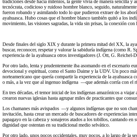
tradiciones desde hacía milenios, la gente vivía de manera sencilla y
tecnócrata, codicioso y ruidoso hombre blanco, seguido, naturalmente, 
fueron robando y asimilando todo lo que pudieron extraer de los aboríge
ayahuasca. Hubo cosas que el hombre blanco también quitó a los ind
movimiento, las visiones sagradas, la vida sin prisas, la conexión con 
Desde finales del siglo XIX y durante la primera mitad del XX, la aya
buscar, reconocer, respetar y valorar la sabiduría indígena (como R.
experiencia de la ayahuasca otros investigadores (J. Ott, G. Reichel-D
Por otro lado, lenta y prudentemente iba asomando en el escenario eur
devocional y espiritual, como el Santo Daime y la UDV. Un poco más 
norteamericano que quería compartir la experiencia de la ayahuasca c
o más, a la vez que al ingenuo indígena —que además corría con el r
En tres décadas, el temor inicial de los indígenas amazónicos a viajar
crearon nuevas iglesias hasta agrupar miles de practicantes que consu
Los chamanes más avispados —y algunos indígenas que no son chama
invitación, hasta crear un mercado de buscadores de experiencias inter
papagayo en la cabeza y sonajeros atados a los tobillos, cantando en
dignidad que ostentan en su tradicional medio selvático.
Por otro lado, unos pocos occidentales, muy pocos, a lo largo de la se