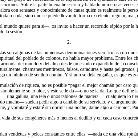
ficaciones. Sobre la parte buena he escrito y hablado numerosas veces; 
valora con sensatez y conocimiento de causa quién es realmente la pers
oda o nada, sino que se puede llevar de forma excelente, regular, mal, e
l mundo quiere para sí—, os invito a hacer un recorrido rápido por la his
de la sesión.
2.
as son algunas de las numerosas denominaciones vernáculas con que s
piritual del poblado de colonos, no había mayor problema. Entre los ch
a armonía del mundo y del alma desde un estado expandido de la conscienc
uralmente, chamanes mentirosos, falsos, caraduras y hasta peligrosos,
a un mínimo de sentido común. Y si uno se deja engañar, es que es zoq
umulación de riqueza, no es posible “pagar el mejor chamán por caro 
implemente se lo pide, y éste se le da —o no se la da. Lo que define l
io —una gallina, una tela o unos tablones de madera— cualquiera lo tien
 mucho— suelen pedir algo a cambio de su servicio, y el argumento pa
ne, y vomitaré y estaré sin dormir una noche, dame algo a cambio”. Par
vida de sus congéneres más o menos al dedillo y en cada caso concreto 
frían vendettas y peleas constantes entre ellas —nada de una vida rom