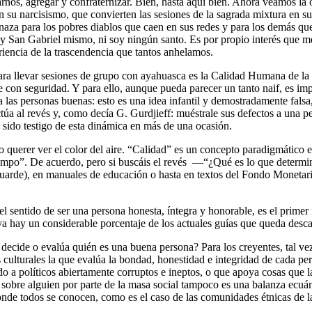
os, agregar y confraternizar. Bien, hasta aquí bien. Ahora veamos la o
su narcisismo, que convierten las sesiones de la sagrada mixtura en su
enaza para los pobres diablos que caen en sus redes y para los demás qu
 soy San Gabriel mismo, ni soy ningún santo. Es por propio interés que
riencia de la trascendencia que tantos anhelamos.
 para llevar sesiones de grupo con ayahuasca es la Calidad Humana de la
ce con seguridad. Y para ello, aunque pueda parecer un tanto naif, es 
 a las personas buenas: esto es una idea infantil y demostradamente f
túa al revés y, como decía G. Gurdjieff: muéstrale sus defectos a una p
 sido testigo de esta dinámica en más de una ocasión.
uerer ver el color del aire. “Calidad” es un concepto paradigmático e i
 tiempo”. De acuerdo, pero si buscáis el revés —“¿Qué es lo que determi
 guarde), en manuales de educación o hasta en textos del Fondo Monetari
el sentido de ser una persona honesta, íntegra y honorable, es el prime
 ya hay un considerable porcentaje de los actuales guías que queda des
ecide o evalúa quién es una buena persona? Para los creyentes, tal vez s
 culturales la que evalúa la bondad, honestidad e integridad de cada pe
 políticos abiertamente corruptos e ineptos, o que apoya cosas que la
 sobre alguien por parte de la masa social tampoco es una balanza ecuán
nde todos se conocen, como es el caso de las comunidades étnicas de 