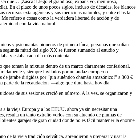
 hasta que… ¡Zasca! Llegó el grandioso, expansivo, mentiroso,
lla). En el plazo de unos pocos siglos, incluso de décadas, los blancos
us recursos extatogénicos y sus medicinas naturales, y entre ellas la
e refiero a cosas como la verdadera libertad de acción y de
aternidad con la vida natural.
nicos y psiconautas pioneros de primera línea, personas que solían
 la segunda mitad del siglo XX se fueron sumando al estudio y
ntaba y estaba cada día más contenta.
eño que toman la mixtura dentro de un marco claramente confesional,
tímidamente y siempre invitados por un audaz europeo o
s de jarabe dirigidas por “¡un auténtico chamán amazónico!” a 300 €
a parte de la recaudación —algo que dura hasta hoy día.
guidores de sus sesiones creció en número. A la vez, se organizaron y
 la vieja Europa y a los EEUU, ahora ya sin necesitar una
ces, resulta un tanto extraño verlos con su atuendo de plumas de
lolientes garajes de gran ciudad donde no es fácil mantener la enorme
 de la vieja tradición selvática, aprendieron a preparar y usar la