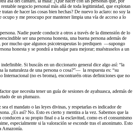
tra asa del cántaro, la mala: ¿Qué hacer con las personas que, por
 rentable negocio personal más allá de toda legitimidad, que explotan
e tratan de hacer las cosas bien hechas? De nuevo lo aclaro: no soy la
 me ocupo y me preocupo por mantener limpia una vía de acceso a lo
 persona. Nadie puede conducir a otros a través de la dimensión de lo
imprescindible ser una persona honesta, una buena persona además de
alsa, por mucho que algunos psicoterapeutas lo prediquen —supongo
ersona honesta y se pondrá a trabajar para mejorar; muéstraselos a un
ndefinible. Si buscáis en un diccionario general dice algo así: “la
na la naturaleza de una persona o cosa?”— la respuesta es: “su
o Internacional (no es broma), encontraréis otras definiciones que no
r factor que necesita tener un guía de sesiones de ayahuasca, además de
cartado de un plumazo.
ea el mandato o las leyes divinas, y respetarlas es indicador de
rsona. ¿Es así? No. Esto es cierto y mentira a la vez. Sabemos que la
 conducen a su propio final o a la esclavitud, como es el consumismo
ime, especialmente si la valoración se esconde tras el anonimato. Esto
la Amazonía.