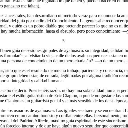
tural. Está claramente regulado lo que deben y pueden hacer en el mun
ro ganas no me faltan).
nes ancestrales, han desarrollado un método veraz para reconocer la auto
idad del guía por medio del Conocimiento. La gente sabe reconocer quién
onal, y quién es un pobre diablo que pretende parecer lo que no es ni ti
 hay mucha información, hasta el absurdo, pero poco conocimiento —y
5.
l buen guía de sesiones grupales de ayahuasca: su integridad, calida
 formularéis al visitar la vieja calle de los ayahuasqueros es esta: en
una persona de conocimiento de un mero charlatán? —o de un mero a 
os, sino que es el resultado de mucho trabajo, paciencia y constancia, 
es de grupo deben estar, de entrada, legitimadas por alguna tradición r
, por su integridad y calidad humana.
abo de decir. Pues tenéis razón, no hay una sola calidad humana pero 
e el estilo guitarrístico de Eric Clapton, o puede no gustarle las sona
 Clapton es un guitarrista genial y el más sensible de los de su época,
ntre los usuarios de ayahuasca. Los iguales se atraen y se encuentran.
econocen en un camino honesto y confían entre ellas. Personalmente, n
nal del Padrino Alfredo, máximo guía espiritual de este sincretismo i
lgún forcejeo interno y de que haya algún nuevo seguidor que comercial