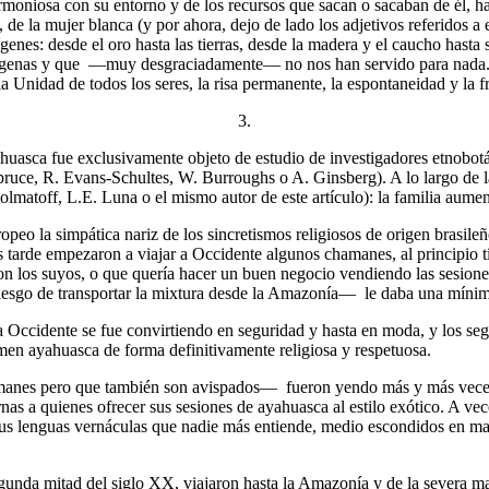
 armoniosa con su entorno y de los recursos que sacan o sacaban de él,
de la mujer blanca (y por ahora, dejo de lado los adjetivos referidos a e
nes: desde el oro hasta las tierras, desde la madera y el caucho hasta s
ígenas y que —muy desgraciadamente— no nos han servido para nada. M
la Unidad de todos los seres, la risa permanente, la espontaneidad y la fr
3.
huasca fue exclusivamente objeto de estudio de investigadores etnobotá
 Spruce, R. Evans-Schultes, W. Burroughs o A. Ginsberg). A lo largo de
olmatoff, L.E. Luna o el mismo autor de este artículo): la familia aume
opeo la simpática nariz de los sincretismos religiosos de origen brasil
tarde empezaron a viajar a Occidente algunos chamanes, al principio 
on los suyos, o que quería hacer un buen negocio vendiendo las sesione
iesgo de transportar la mixtura desde la Amazonía— le daba una mínim
 a Occidente se fue convirtiendo en seguridad y hasta en moda, y los se
men ayahuasca de forma definitivamente religiosa y respetuosa.
nes pero que también son avispados— fueron yendo más y más veces a
nas a quienes ofrecer sus sesiones de ayahuasca al estilo exótico. A ve
 sus lenguas vernáculas que nadie más entiende, medio escondidos en ma
gunda mitad del siglo XX, viajaron hasta la Amazonía y de la severa mano